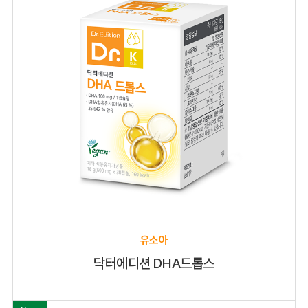
유소아
닥터에디션 DHA드롭스