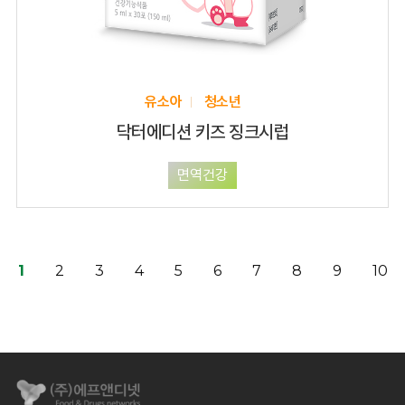
유소아
청소년
닥터에디션 키즈 징크시럽
면역건강
1
2
3
4
5
6
7
8
9
10