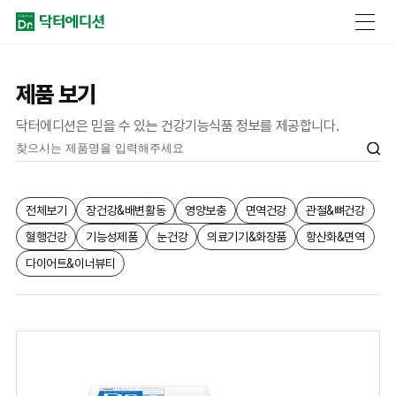
제품 보기
닥터에디션은 믿을 수 있는 건강기능식품 정보를 제공합니다.
전체보기
장건강&배변활동
영양보충
면역건강
관절&뼈건강
혈행건강
기능성제품
눈건강
의료기기&화장품
항산화&면역
다이어트&이너뷰티