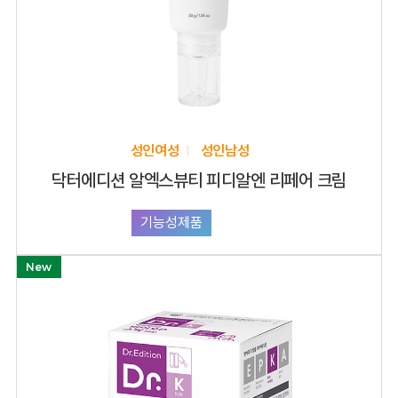
성인여성
성인남성
닥터에디션 알엑스뷰티 피디알엔 리페어 크림
기능성제품
화장품
New