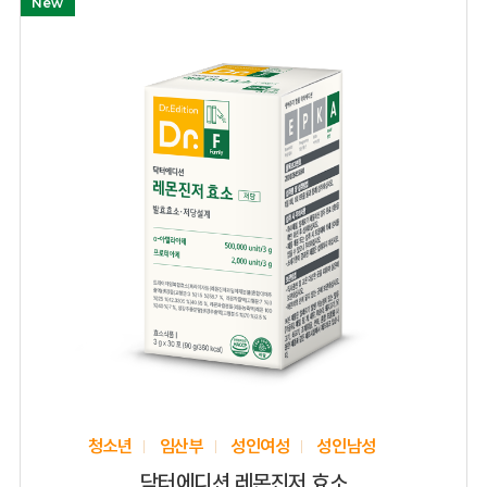
New
청소년
임산부
성인여성
성인남성
닥터에디션 레몬진저 효소