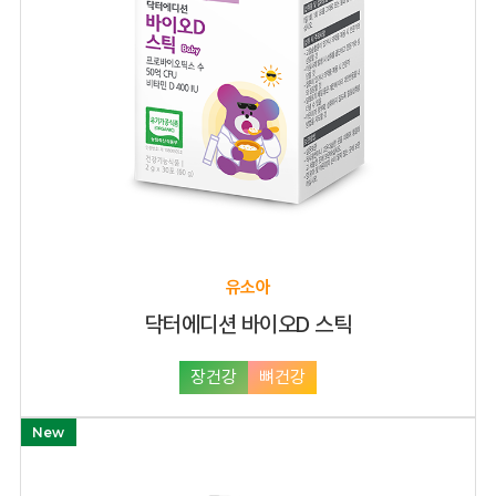
유소아
닥터에디션 바이오D 스틱
장건강
뼈건강
New