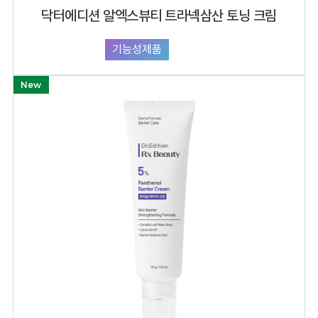
닥터에디션 알엑스뷰티 트라넥삼산 토닝 크림
기능성제품
화장품
New