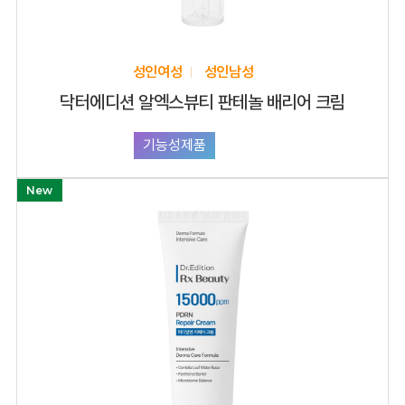
성인여성
성인남성
닥터에디션 알엑스뷰티 판테놀 배리어 크림
기능성제품
화장품
New